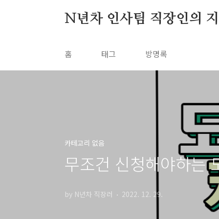
본문 바로가기
N년차 인사팀 직장인의 
홈
태그
방명록
카테고리 없음
무조건 신청해야하는 
by N년차 직장러
2022. 12. 29.