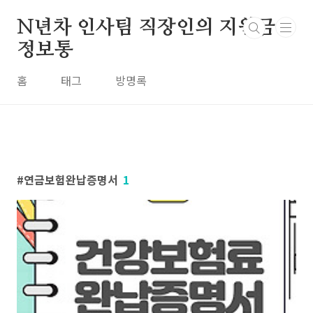
본문 바로가기
N년차 인사팀 직장인의 지원금
정보통
홈
태그
방명록
연금보험완납증명서
1